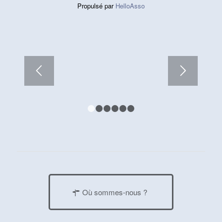
Propulsé par
HelloAsso
1
2
3
4
5
6
Où sommes-nous ?