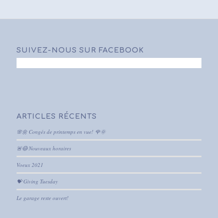
SUIVEZ-NOUS SUR FACEBOOK
ARTICLES RÉCENTS
🌸🌼 Congés de printemps en vue! 🌹🌞
🚨😷 Nouveaux horaires
Voeux 2021
💝 Giving Tuesday
Le garage reste ouvert!