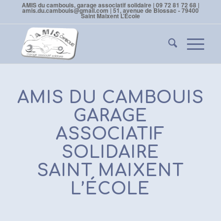
AMIS du cambouis, garage associatif solidaire | 09 72 81 72 68 |
amis.du.cambouis@gmail.com | 51, avenue de Blossac - 79400
Saint Maixent L’École
AMIS DU CAMBOUIS
GARAGE
ASSOCIATIF
SOLIDAIRE
SAINT MAIXENT
L’ÉCOLE