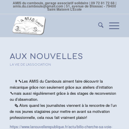
AMIS du cambouis, garage associatif solidaire | 09 72 81 72 68 |
amis.du.cambouis@gmail.com | 51, avenue de Blossac - 79400
Saint Maixent L’École
AUX NOUVELLES
LA VIE DE L'ASSOCIATION
👨‍🔧
Les AMIS du Cambouis aiment faire découvrir la
mécanique grâce non seulement grâce aux ateliers d’initiation
🔧
mais aussi régulièrement grâce à des stages de reconversion
ou d’observation.
🗞
Alors quand les journalistes viennent à la rencontre de l’un
de nos jeunes stagiaires pour mettre en avant sa motivation
professionnelle, cela nous fait vraiment plaisir!
https://www.lanouvellerepublique.fr/actu/billo-cherche-sa-voie-