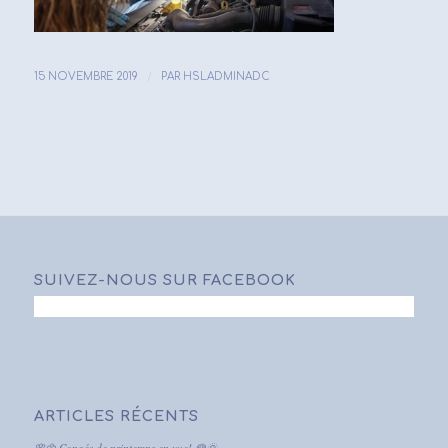
/
15 NOVEMBRE 2019
PAR
HSLADMINADC
SUIVEZ-NOUS SUR FACEBOOK
ARTICLES RÉCENTS
🌸🌼 Congés de printemps en vue! 🌹🌞