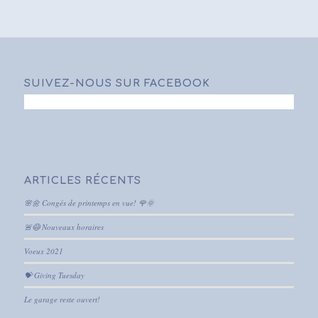
SUIVEZ-NOUS SUR FACEBOOK
ARTICLES RÉCENTS
🌸🌼 Congés de printemps en vue! 🌹🌞
🚨😷 Nouveaux horaires
Voeux 2021
💝 Giving Tuesday
Le garage reste ouvert!