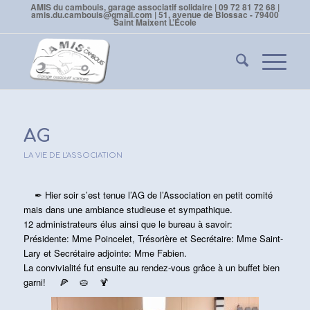
AMIS du cambouis, garage associatif solidaire | 09 72 81 72 68 |
amis.du.cambouis@gmail.com | 51, avenue de Blossac - 79400
Saint Maixent L’École
AG
LA VIE DE L'ASSOCIATION
✒
Hier soir s’est tenue l’AG de l’Association en petit comité
mais dans une ambiance studieuse et sympathique.
12 administrateurs élus ainsi que le bureau à savoir:
Présidente: Mme Poincelet, Trésorière et Secrétaire: Mme Saint-
Lary et Secrétaire adjointe: Mme Fabien.
La convivialité fut ensuite au rendez-vous grâce à un buffet bien
garni!
🍕
🥧
🍹