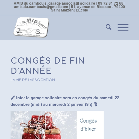
AMIS du cambouis, garage associatif solidaire | 09 72 81 72 68 |
amis.du.cambouis@gmail.com | 51, avenue de Blossac - 79400
Saint Maixent L’École
CONGÉS DE FIN
D’ANNÉE
LA VIE DE L'ASSOCIATION
🖋
Info: le garage solidaire sera en congés du samedi 22
décembre (midi) au mercredi 2 janvier (9h)
🎅