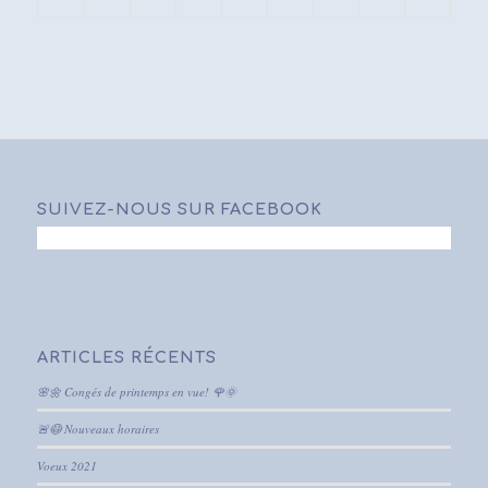
SUIVEZ-NOUS SUR FACEBOOK
ARTICLES RÉCENTS
🌸🌼 Congés de printemps en vue! 🌹🌞
🚨😷 Nouveaux horaires
Voeux 2021