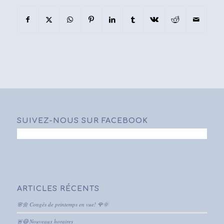
SUIVEZ-NOUS SUR FACEBOOK
ARTICLES RÉCENTS
🌸🌼 Congés de printemps en vue! 🌹🌞
🚨😷 Nouveaux horaires