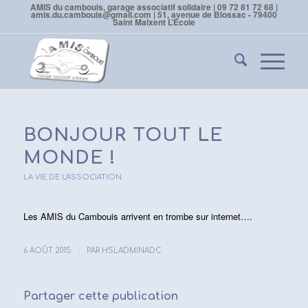
AMIS du cambouis, garage associatif solidaire | 09 72 81 72 68 |
amis.du.cambouis@gmail.com | 51, avenue de Blossac - 79400
Saint Maixent L’École
BONJOUR TOUT LE
MONDE !
LA VIE DE L'ASSOCIATION
Les AMIS du Cambouis arrivent en trombe sur internet….
/
6 AOÛT 2015
PAR
HSLADMINADC
Partager cette publication