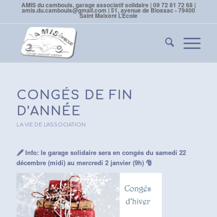
AMIS du cambouis, garage associatif solidaire | 09 72 81 72 68 |
amis.du.cambouis@gmail.com | 51, avenue de Blossac - 79400
Saint Maixent L’École
CONGÉS DE FIN
D’ANNÉE
LA VIE DE L'ASSOCIATION
🖋
Info: le garage solidaire sera en congés du samedi 22
décembre (midi) au mercredi 2 janvier (9h)
🎅