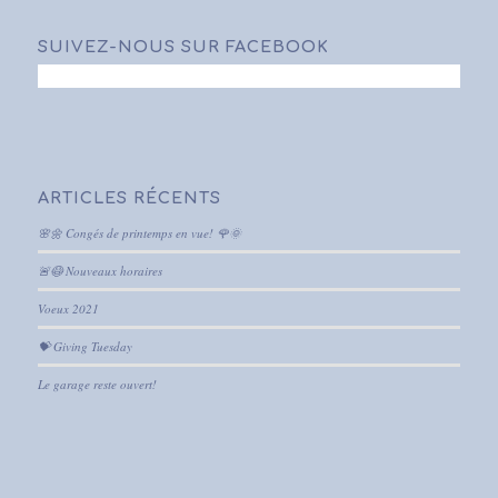
SUIVEZ-NOUS SUR FACEBOOK
ARTICLES RÉCENTS
🌸🌼 Congés de printemps en vue! 🌹🌞
🚨😷 Nouveaux horaires
Voeux 2021
💝 Giving Tuesday
Le garage reste ouvert!