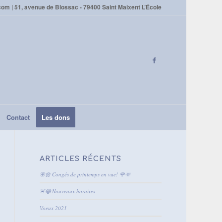
com | 51, avenue de Blossac - 79400 Saint Maixent L’École
Contact
Les dons
ARTICLES RÉCENTS
🌸🌼 Congés de printemps en vue! 🌹🌞
🚨😷 Nouveaux horaires
Voeux 2021