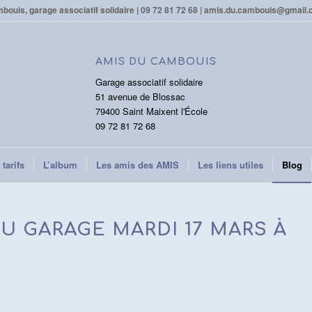
ouis, garage associatif solidaire | 09 72 81 72 68 | amis.du.cambouis@gmail.
AMIS DU CAMBOUIS
Garage associatif solidaire
51 avenue de Blossac
79400 Saint Maixent l'École
09 72 81 72 68
 tarifs
L’album
Les amis des AMIS
Les liens utiles
Blog
U GARAGE MARDI 17 MARS À