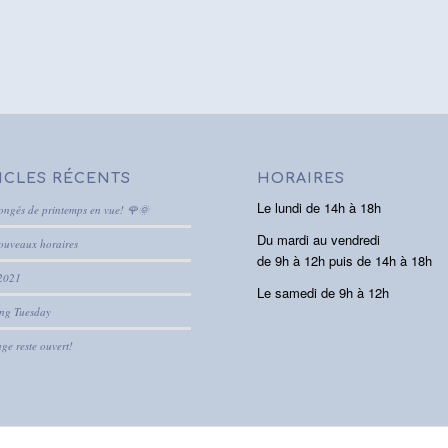
ICLES RÉCENTS
HORAIRES
Le lundi de 14h à 18h
ongés de printemps en vue! 🌹🌞
Du mardi au vendredi
ouveaux horaires
de 9h à 12h puis de 14h à 18h
2021
Le samedi de 9h à 12h
ing Tuesday
ge reste ouvert!