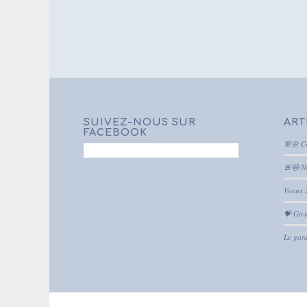
SUIVEZ-NOUS SUR
ART
FACEBOOK
🌸🌼 C
🚨😷 N
Voeux 
💝 Giv
Le gara