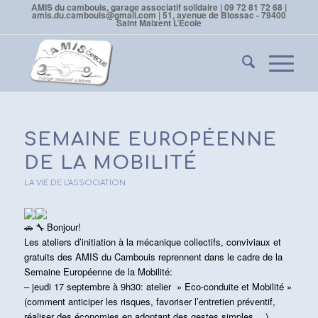
AMIS du cambouis, garage associatif solidaire | 09 72 81 72 68 |
amis.du.cambouis@gmail.com | 51, avenue de Blossac - 79400
Saint Maixent L’École
SEMAINE EUROPÉENNE
DE LA MOBILITÉ
LA VIE DE L'ASSOCIATION
Bonjour!
Les ateliers d’initiation à la mécanique collectifs, conviviaux et
gratuits des AMIS du Cambouis reprennent dans le cadre de la
Semaine Européenne de la Mobilité:
– jeudi 17 septembre à 9h30: atelier » Eco-conduite et Mobilité »
(comment anticiper les risques, favoriser l’entretien préventif,
réaliser des économies en adoptant des gestes simples… )