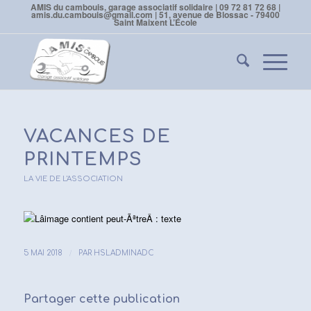
AMIS du cambouis, garage associatif solidaire | 09 72 81 72 68 |
amis.du.cambouis@gmail.com | 51, avenue de Blossac - 79400
Saint Maixent L’École
VACANCES DE
PRINTEMPS
LA VIE DE L'ASSOCIATION
/
5 MAI 2018
PAR
HSLADMINADC
Partager cette publication