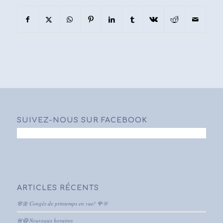
SUIVEZ-NOUS SUR FACEBOOK
ARTICLES RÉCENTS
🌸🌼 Congés de printemps en vue! 🌹🌞
🚨😷 Nouveaux horaires