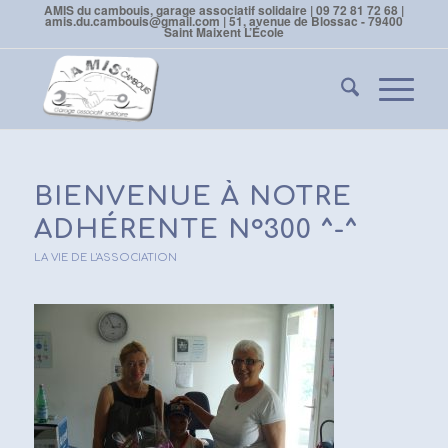
AMIS du cambouis, garage associatif solidaire | 09 72 81 72 68 |
amis.du.cambouis@gmail.com | 51, avenue de Blossac - 79400
Saint Maixent L’École
BIENVENUE À NOTRE
ADHÉRENTE N°300 ^-^
LA VIE DE L'ASSOCIATION