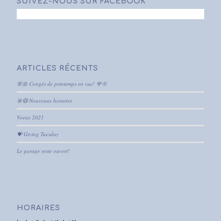
SUIVEZ-NOUS SUR FACEBOOK
ARTICLES RÉCENTS
🌸🌼 Congés de printemps en vue! 🌹🌞
🚨😷 Nouveaux horaires
Voeux 2021
💝 Giving Tuesday
Le garage reste ouvert!
HORAIRES