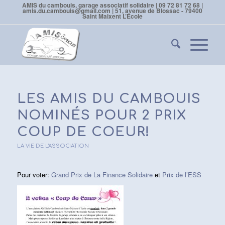
AMIS du cambouis, garage associatif solidaire | 09 72 81 72 68 |
amis.du.cambouis@gmail.com | 51, avenue de Blossac - 79400
Saint Maixent L’École
LES AMIS DU CAMBOUIS
NOMINÉS POUR 2 PRIX
COUP DE COEUR!
LA VIE DE L'ASSOCIATION
Pour voter:
Grand Prix de La Finance Solidaire
et
Prix de l’ESS