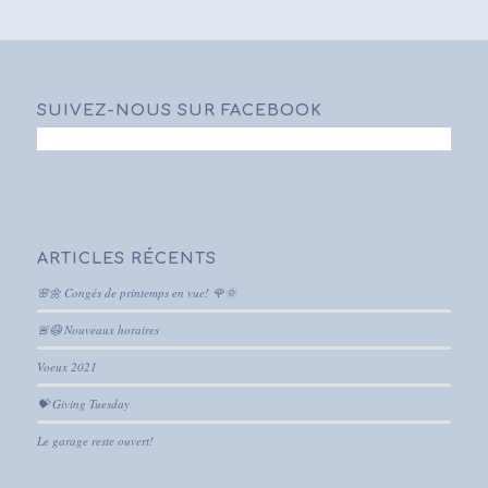
SUIVEZ-NOUS SUR FACEBOOK
ARTICLES RÉCENTS
🌸🌼 Congés de printemps en vue! 🌹🌞
🚨😷 Nouveaux horaires
Voeux 2021
💝 Giving Tuesday
Le garage reste ouvert!