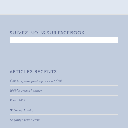
SUIVEZ-NOUS SUR FACEBOOK
ARTICLES RÉCENTS
🌸🌼 Congés de printemps en vue! 🌹🌞
🚨😷 Nouveaux horaires
Voeux 2021
💝 Giving Tuesday
Le garage reste ouvert!