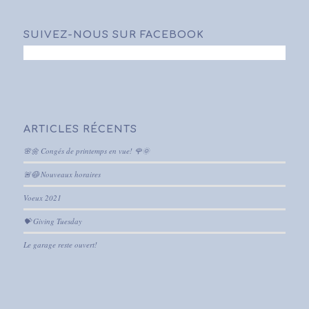
SUIVEZ-NOUS SUR FACEBOOK
ARTICLES RÉCENTS
🌸🌼 Congés de printemps en vue! 🌹🌞
🚨😷 Nouveaux horaires
Voeux 2021
💝 Giving Tuesday
Le garage reste ouvert!