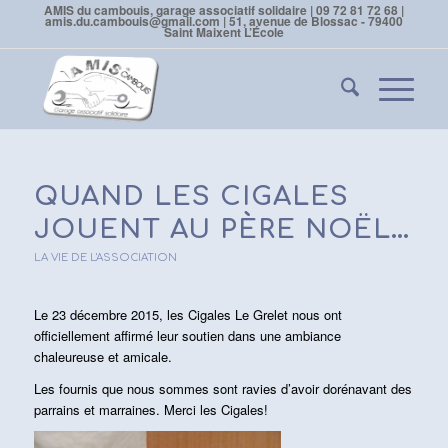
AMIS du cambouis, garage associatif solidaire | 09 72 81 72 68 |
amis.du.cambouis@gmail.com | 51, avenue de Blossac - 79400
Saint Maixent L’École
QUAND LES CIGALES
JOUENT AU PÈRE NOËL…
LA VIE DE L'ASSOCIATION
Le 23 décembre 2015, les Cigales Le Grelet nous ont
officiellement affirmé leur soutien dans une ambiance
chaleureuse et amicale.
Les fournis que nous sommes sont ravies d’avoir dorénavant des
parrains et marraines. Merci les Cigales!